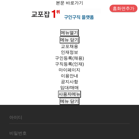
본문 바로가기
홈화면추가
메뉴열기
메뉴
닫기
교포채용
인재정보
구인등록(채용)
구직등록(인재)
마이페이지
이용안내
공지사항
임대/매매
사용자메뉴
메뉴
닫기
회
원
로
그
인