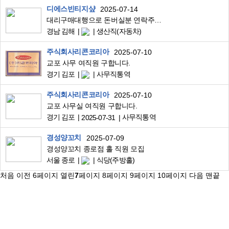
디에스빈티지샾
2025-07-14
대리구매대행으로 돈버실분 연락주세요
경남 김해
생산직(자동차)
주식회사리콘코리아
2025-07-10
교포 사무 여직원 구합니다.
경기 김포
사무직통역
주식회사리콘코리아
2025-07-10
교포 사무실 여직원 구합니다.
경기 김포
사무직통역
2025-07-31
경성양꼬치
2025-07-09
경성양꼬치 종로점 홀 직원 모집
서울 종로
식당(주방홀)
처음
이전
6
페이지
열린
7
페이지
8
페이지
9
페이지
10
페이지
다음
맨끝