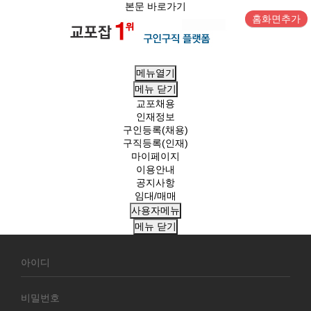
본문 바로가기
홈화면추가
메뉴열기
메뉴
닫기
교포채용
인재정보
구인등록(채용)
구직등록(인재)
마이페이지
이용안내
공지사항
임대/매매
사용자메뉴
메뉴
닫기
회
원
로
그
인