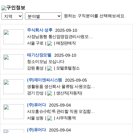
구인정보
원하는 구직분야를 선택해보세요.
주식회사 성후
2025-09-10
사장님동행 통신업영업관리사원모집 성과급/수당별도
서울 구로
매장판매직
태기산장모텔
2025-09-10
청소이모님 모십니다
강원 횡성
모텔호텔청소
(주)제이앤씨시스템
2025-09-05
생활용품 생산회사 물류팀 사원모집 합니다
경기 안성
생산직(자동차)
(주)퓨어다
2025-09-04
샤오홍슈小红书 관리할 직원 모집합니다.
서울 성동
사무직통역
(주)퓨어다
2025-09-04