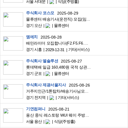
서울 서대문
식당(주방홀)
주식회사 코스모
2025-08-29
물류센터 배송기사(운전직) 모집(임대차량 지원)
경기 오산
물류센터
엠에치
2025-08-28
배민라이더 모집합니다(F2.F5.F6.국적)
경기 시흥
기타(서비스)
2029-12-31
주식회사 엘솔루션
2025-08-27
롯데택배 일급 160,480원 국적 상관없이 F비자 H비자 모집중
경기 군포
물류센터
주식회사 제광서울지사
2025-08-26
거주지인근/1톤탑차/배송기사님모집합니다.
경기 전지역
기타(서비스)
기연컴퍼니
2025-08-21
용산 중식 레스토랑 WUI 웨이 주방직원 모집합니다.
서울 용산
식당(주방홀)