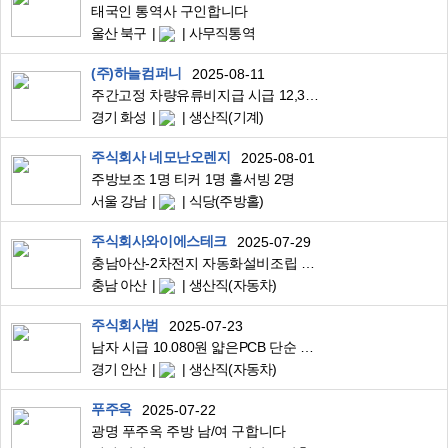
태국인 통역사 구인합니다
울산 북구
사무직통역
(주)하늘컴퍼니
2025-08-11
주간고정 차량유류비지급 시급 12,300원 원단생산직원모집
경기 화성
생산직(기계)
주식회사 네모난오렌지
2025-08-01
주방보조 1명 티커 1명 홀서빙 2명
서울 강남
식당(주방홀)
주식회사와이에스테크
2025-07-29
충남아산-2차전지 자동화설비조립 합법중국인대환영 작업환경쾌적
충남 아산
생산직(자동차)
주식회사범
2025-07-23
남자 시급 10.080원 얇은PCB 단순 지그로 해체하는 작업 회사 통근버스 있음
경기 안산
생산직(자동차)
푸주옥
2025-07-22
광명 푸주옥 주방 남/여 구합니다