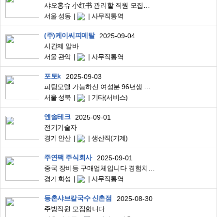
샤오홍슈 小红书 관리할 직원 모집합니다.
서울 성동
사무직통역
(주)케이씨피메탈
2025-09-04
시간제 알바
서울 관악
사무직통역
포토k
2025-09-03
피팅모델 가능하신 여성분 96년생 이하 분만 가능
서울 성북
기타(서비스)
엔솔테크
2025-09-01
전기기술자
경기 안산
생산직(기계)
주연팩 주식회사
2025-09-01
중국 장비등 구매업체입니다 경험치 있는분 모십니다
경기 화성
사무직통역
등촌샤브칼국수 신촌점
2025-08-30
주방직원 모집합니다