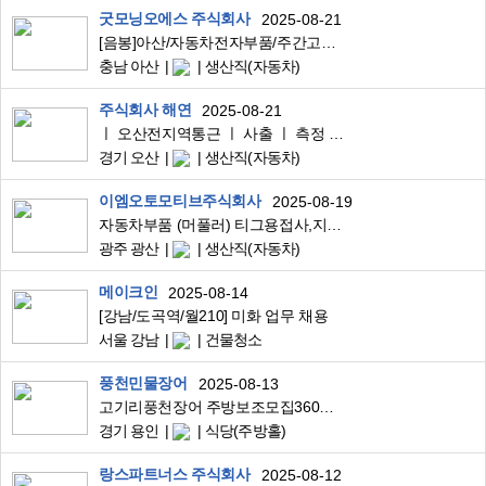
굿모닝오에스 주식회사
2025-08-21
[음봉]아산/자동차전자부품/주간고정/자재물류/주휴수당2개/쾌적함
충남 아산
생산직(자동차)
주식회사 해연
2025-08-21
ㅣ 오산전지역통근 ㅣ 사출 ㅣ 측정 ㅣ 남녀사원모집 ㅣ 경력자우대 ㅣ
경기 오산
생산직(자동차)
이엠오토모티브주식회사
2025-08-19
자동차부품 (머풀러) 티그용접사,지게차운전원 모집
광주 광산
생산직(자동차)
메이크인
2025-08-14
[강남/도곡역/월210] 미화 업무 채용
서울 강남
건물청소
풍천민물장어
2025-08-13
고기리풍천장어 주방보조모집360만원
경기 용인
식당(주방홀)
랑스파트너스 주식회사
2025-08-12