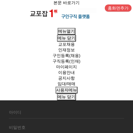
본문 바로가기
홈화면추가
메뉴열기
메뉴
닫기
교포채용
인재정보
구인등록(채용)
구직등록(인재)
마이페이지
이용안내
공지사항
임대/매매
사용자메뉴
메뉴
닫기
회
원
로
그
인