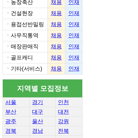
ㆍ
농장축산
채용
인재
ㆍ
건설현장
채용
인재
ㆍ
용접선반밀링
채용
인재
ㆍ
사무직통역
채용
인재
ㆍ
매장판매직
채용
인재
ㆍ
골프캐디
채용
인재
ㆍ
기타(서비스)
채용
인재
지역별 모집정보
서울
경기
인천
부산
대구
대전
광주
울산
강원
경북
경남
전북