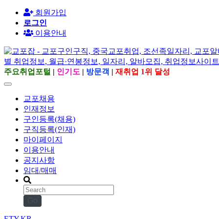
회원가입
로그인
이용안내
주요취업포털
|
인기도
|
방문객
|
재취업 1위 달성
교포채용
인재정보
구인등록(채용)
구직등록(인재)
마이페이지
이용안내
공지사항
임대/매매
Go
ETY.KR