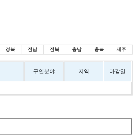
경북
전남
전북
충남
충북
제주
구인분야
지역
마감일