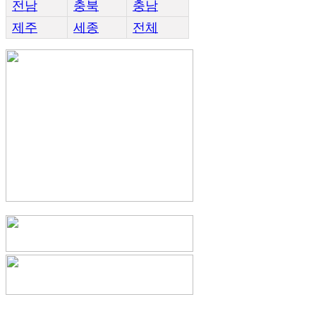
전남
충북
충남
제주
세종
전체