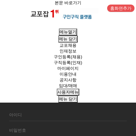
본문 바로가기
홈화면추가
메뉴열기
메뉴
닫기
교포채용
인재정보
구인등록(채용)
구직등록(인재)
마이페이지
이용안내
공지사항
임대/매매
사용자메뉴
메뉴
닫기
회
원
로
그
인