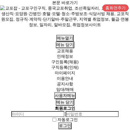
본문 바로가기
홈화면추가
메뉴열기
메뉴
닫기
교포채용
인재정보
구인등록(채용)
구직등록(인재)
마이페이지
이용안내
공지사항
임대/매매
사용자메뉴
메뉴
닫기
회원로그인
자동로그인