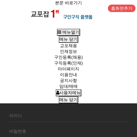
본문 바로가기
홈화면추가
메뉴열기
메뉴
닫기
교포채용
인재정보
구인등록(채용)
구직등록(인재)
마이페이지
이용안내
공지사항
임대/매매
사용자메뉴
메뉴
닫기
회
원
로
그
인