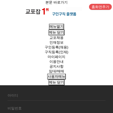
본문 바로가기
홈화면추가
메뉴열기
메뉴
닫기
교포채용
인재정보
구인등록(채용)
구직등록(인재)
마이페이지
이용안내
공지사항
임대/매매
사용자메뉴
메뉴
닫기
회
원
로
그
인