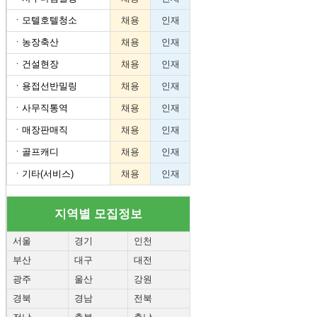
ㆍ
모텔호텔청소
채용
인재
ㆍ
농장축산
채용
인재
ㆍ
건설현장
채용
인재
ㆍ
용접선반밀링
채용
인재
ㆍ
사무직통역
채용
인재
ㆍ
매장판매직
채용
인재
ㆍ
골프캐디
채용
인재
ㆍ
기타(서비스)
채용
인재
지역별 모집정보
서울
경기
인천
부산
대구
대전
광주
울산
강원
경북
경남
전북