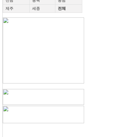
전남
충북
충남
제주
세종
전체