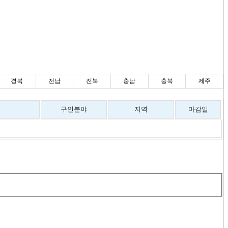
경북
전남
전북
충남
충북
제주
구인분야
지역
마감일