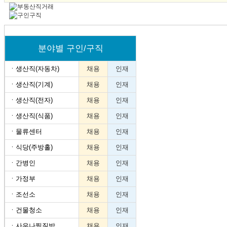
분야별 구인/구직
ㆍ
생산직(자동차)
채용
인재
ㆍ
생산직(기계)
채용
인재
ㆍ
생산직(전자)
채용
인재
ㆍ
생산직(식품)
채용
인재
ㆍ
물류센터
채용
인재
ㆍ
식당(주방홀)
채용
인재
ㆍ
간병인
채용
인재
ㆍ
가정부
채용
인재
ㆍ
조선소
채용
인재
ㆍ
건물청소
채용
인재
ㆍ
사우나찜질방
채용
인재