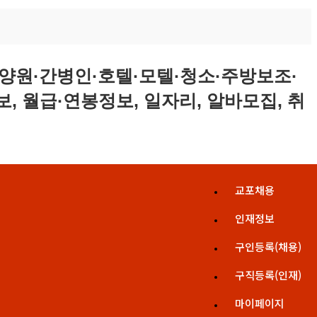
교포채용
인재정보
구인등록(채용)
구직등록(인재)
마이페이지