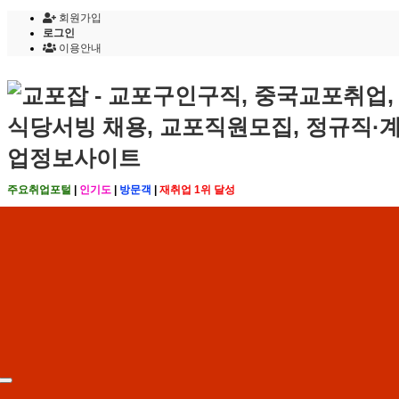
회원가입
로그인
이용안내
주요취업포털
|
인기도
|
방문객
|
재취업 1위 달성